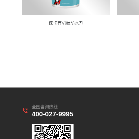
徕卡有机硅防水剂
全国咨询热线
400-027-9995