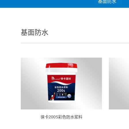
基面防水
基面防水
徕卡200S彩色防水浆料