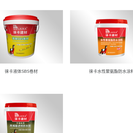
徕卡液体SBS卷材
徕卡水性聚氨酯防水涂