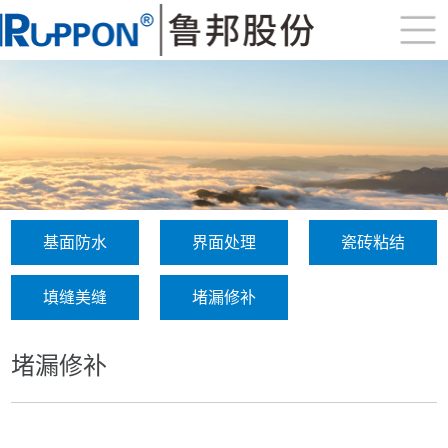
基面防水
界面处理
瓷砖粘结
填缝美缝
堵漏修补
堵漏修补