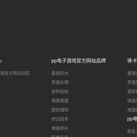
心
pp电子游戏官方网站品牌
徕卡
游戏官方网站动态
基面防水
基面
界面处理
界面
瓷砖粘结
瓷砖
填缝美缝
填缝
建筑辅材
堵漏
pp
修边线条
堵漏修补
联系