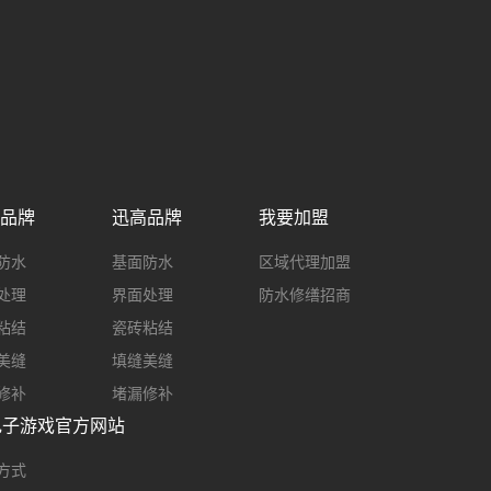
品牌
迅高品牌
我要加盟
防水
基面防水
区域代理加盟
处理
界面处理
防水修缮招商
粘结
瓷砖粘结
美缝
填缝美缝
修补
堵漏修补
电子游戏官方网站
方式