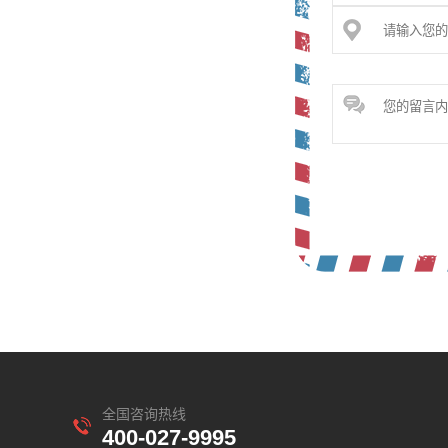
全国咨询热线
400-027-9995