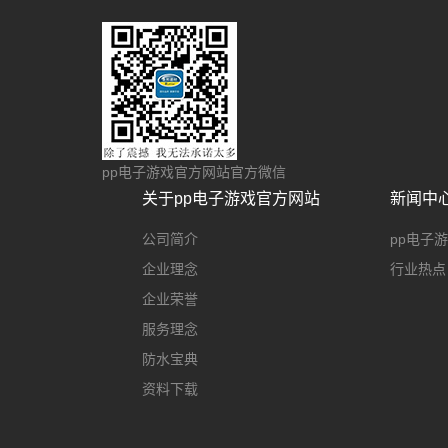
pp电子游戏官方网站官方微信
关于pp电子游戏官方网站
新闻中
公司简介
pp电子
企业理念
行业热点
企业荣誉
服务理念
防水宝典
资料下载