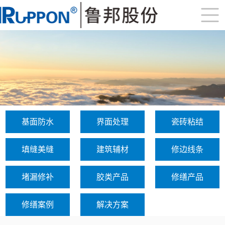
基面防水
界面处理
瓷砖粘结
填缝美缝
建筑辅材
修边线条
堵漏修补
胶类产品
修缮产品
修缮案例
解决方案