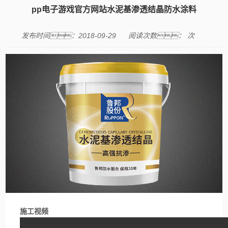
pp电子游戏官方网站水泥基渗透结晶防水涂料
发布时间：2018-09-29
阅读次数：
次
施工视频